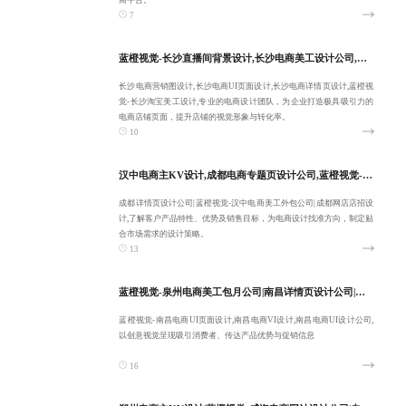
商平台。
7
蓝橙视觉-长沙直播间背景设计,长沙电商美工设计公司,专业长沙电商营销图设计,长沙电商UI页面设计-客户满意为止
长沙电商营销图设计,长沙电商UI页面设计,长沙电商详情页设计,蓝橙视
觉-长沙淘宝美工设计,专业的电商设计团队，为企业打造极具吸引力的
电商店铺页面，提升店铺的视觉形象与转化率。
10
汉中电商主KV设计,成都电商专题页设计公司,蓝橙视觉-成都详情页设计公司-融合多元风格
成都详情页设计公司|蓝橙视觉-汉中电商美工外包公司|成都网店店招设
计,了解客户产品特性、优势及销售目标，为电商设计找准方向，制定贴
合市场需求的设计策略。
13
蓝橙视觉-泉州电商美工包月公司|南昌详情页设计公司|专业南昌电商UI页面设计|南昌电商VI设计-致力于合作共赢
蓝橙视觉-南昌电商UI页面设计,南昌电商VI设计,南昌电商UI设计公司,
以创意视觉呈现吸引消费者、传达产品优势与促销信息
16