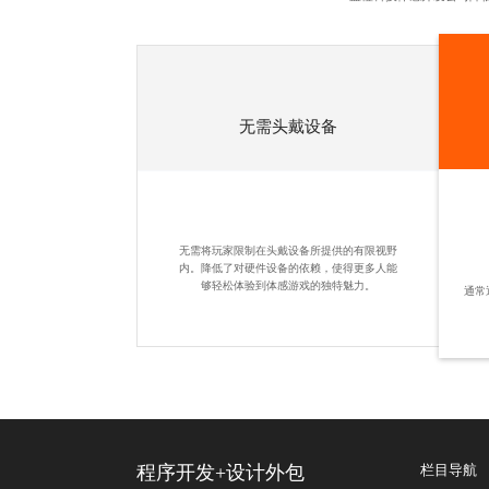
无需头戴设备
无需将玩家限制在头戴设备所提供的有限视野
内。降低了对硬件设备的依赖，使得更多人能
够轻松体验到体感游戏的独特魅力。
通常
程序开发
+
设计外包
栏目导航