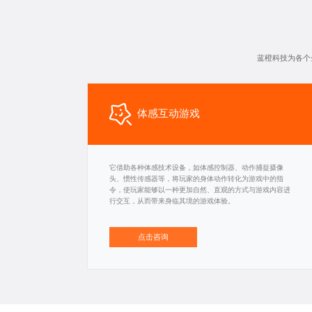
蓝橙科技为各个
体感互动游戏
它借助各种体感技术设备，如体感控制器、动作捕捉摄像
头、惯性传感器等，将玩家的身体动作转化为游戏中的指
令，使玩家能够以一种更加自然、直观的方式与游戏内容进
行交互，从而带来身临其境的游戏体验。
点击咨询