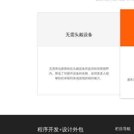
无需头戴设备
无需将玩家限制在头戴设备所提供的有限视野
内。降低了对硬件设备的依赖，使得更多人能
够轻松体验到体感游戏的独特魅力。
通常
程序开发
+
设计外包
栏目导航