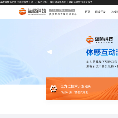
蓝橙科技为您提供
商城系统开发
、
小程序定制
、
网站建设
等各种互联网营销技术开发服务
个性化+定制化+全方位
首页
商城开发
体感
提供整包专属开发服务
全方位技术开发服务
“程序+设计”整包式开发