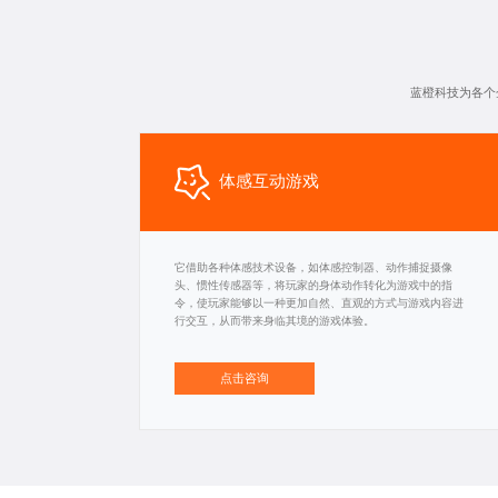
蓝橙科技为各个
体感互动游戏
它借助各种体感技术设备，如体感控制器、动作捕捉摄像
头、惯性传感器等，将玩家的身体动作转化为游戏中的指
令，使玩家能够以一种更加自然、直观的方式与游戏内容进
行交互，从而带来身临其境的游戏体验。
点击咨询