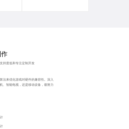
制作
支持度低和专注定制开发
算法来优化游戏对硬件的兼容性。深入
机、智能电视，还是移动设备，都努力
计
计