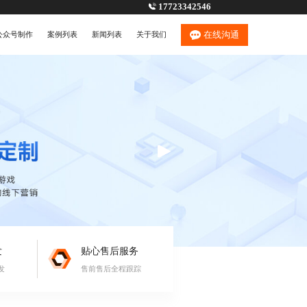
17723342546
在线沟通
公众号制作
案例列表
新闻列表
关于我们
发
贴心售后服务
发
售前售后全程跟踪