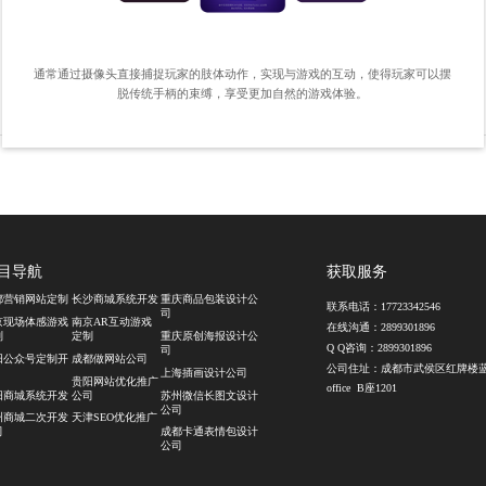
通常通过摄像头直接捕捉玩家的肢体动作，实现与游戏的互动，使得玩家可以摆
脱传统手柄的束缚，享受更加自然的游戏体验。
目导航
获取服务
都营销网站定制
长沙商城系统开发
重庆商品包装设计公
联系电话：
17723342546
司
京现场体感游戏
南京AR互动游戏
在线沟通：
2899301896
制
定制
重庆原创海报设计公
Q Q咨询：
2899301896
司
阳公众号定制开
成都做网站公司
公司住址：成都市武侯区红牌楼
上海插画设计公司
贵阳网站优化推广
office B座1201
阳商城系统开发
公司
苏州微信长图文设计
公司
州商城二次开发
天津SEO优化推广
司
成都卡通表情包设计
公司