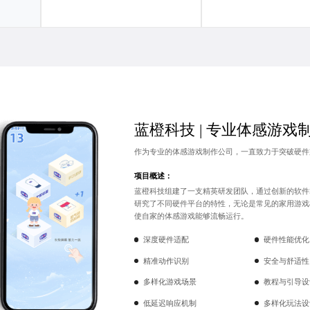
蓝橙科技 |
专业体感游戏
作为专业的
体感游戏制作公司
，一直致力于突破硬件
项目概述：
蓝橙科技组建了一支精英研发团队，通过创新的软件
研究了不同硬件平台的特性，无论是常见的家用游戏
使自家的体感游戏能够流畅运行。
深度硬件适配
硬件性能优化
精准动作识别
安全与舒适性
多样化游戏场景
教程与引导设
低延迟响应机制
多样化玩法设