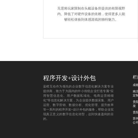
无需将玩家限制在头戴设备所提供的有限视野
内。降低了对硬件设备的依赖，使得更多人能
够轻松体验到体感游戏的独特魅力。
程序开发
+
设计外包
栏
成
蓝橙互动作为领先的企业数字信息化解决方案专业
提供商，致力于为国内的中小传统企业打造专属“应
南
定
用智慧信息化、用户数据私域化、电商运营精细
化”等信息化解决方案，为企业提供数据采集、用户
贵
运营、数字营销、数据分析、优化管理、提升效率
发
等一系列的程序开发+设计外包的服务，帮助企业实
贵
现真正意义的数字信息化转型，达到快速盈利的目
苏
的。
公