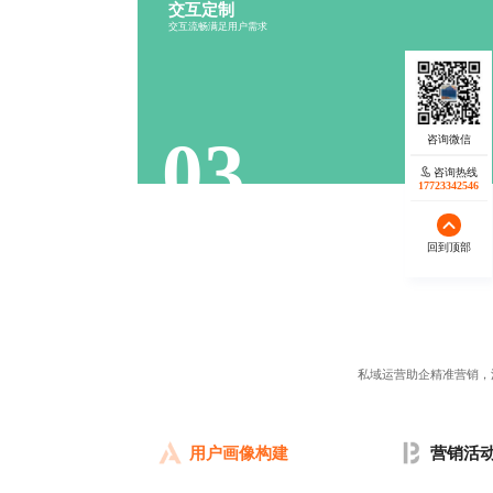
交互定制
行为分析
流程设计
交互流畅满足用户需求
反馈机制
操作便捷
03
咨询热线
17723342546
回到顶部
私域运营助企精准营销，
用户画像构建
营销活