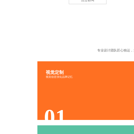
点击咨询
专业设计团队匠心独运，
视觉定制
视觉传递
品牌识别
视觉创意强化品牌记忆
文化融入
色调协调
01