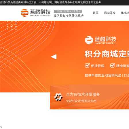
蓝橙科技为您提供
商城系统开发
、
小程序定制
、
网站建设
等各种互联网营销技术开发服务
个性化+定制化+全方位
首页
商城开发
体感
提供整包专属开发服务
全方位技术开发服务
“程序+设计”整包式开发
<