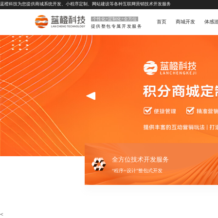
蓝橙科技为您提供
商城系统开发
、
小程序定制
、
网站建设
等各种互联网营销技术开发服务
个性化+定制化+全方位
首页
商城开发
体感
提供整包专属开发服务
全方位技术开发服务
“程序+设计”整包式开发
<