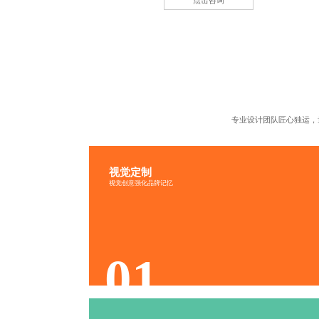
点击咨询
专业设计团队匠心独运，
视觉定制
视觉传递
品牌识别
视觉创意强化品牌记忆
文化融入
色调协调
01