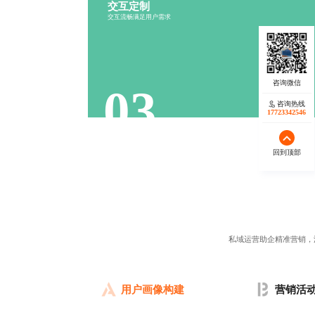
交互定制
行为分析
流程设计
交互流畅满足用户需求
反馈机制
操作便捷
03
咨询热线
17723342546
回到顶部
私域运营助企精准营销，
用户画像构建
营销活