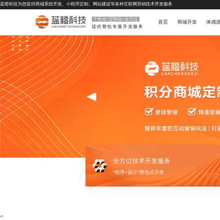
蓝橙科技为您提供
商城系统开发
、
小程序定制
、
网站建设
等各种互联网营销技术开发服务
个性化+定制化+全方位
首页
商城开发
体感
提供整包专属开发服务
全方位技术开发服务
“程序+设计”整包式开发
<