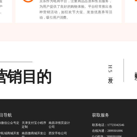
盖
京东作为电商平台，注重商品品质和售后服务，
户
为用户提供了良好的购物体验。平台经常推出各
，
种营销活动，如狂欢节大促、发放优惠券等活
动，吸引用户消费。
H5开发
营销目的
网站
目导航
获取服务
海微信公众号定
天津支付宝小程序
南昌详情页设计
联系电话：
17723342546
定制
公司
在线沟通：
2899301896
津私域商城开发
南昌微商城开发公
西安手绘公司
Q Q咨询：
2899301896