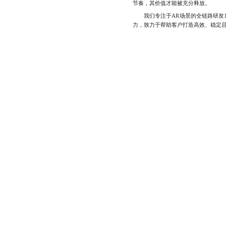
节奏，其价值才能被充分释放。
我们专注于AR场景的全链路研发服
力，致力于帮助客户打造高效、稳定且用户