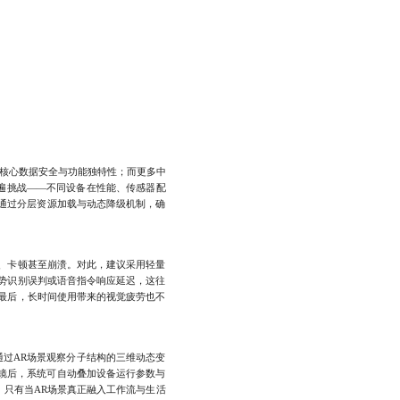
核心数据安全与功能独特性；而更多中
是普遍挑战——不同设备在性能、传感器配
如通过分层资源加载与动态降级机制，确
、卡顿甚至崩溃。对此，建议采用轻量
势识别误判或语音指令响应延迟，这往
最后，长时间使用带来的视觉疲劳也不
过AR场景观察分子结构的三维动态变
眼镜后，系统可自动叠加设备运行参数与
。只有当AR场景真正融入工作流与生活