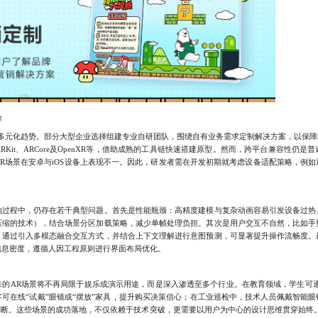
作
多元化趋势。部分大型企业选择组建专业自研团队，围绕自有业务需求定制解决方案，以保障
Kit、ARCore及OpenXR等，借助成熟的工具链快速搭建原型。然而，跨平台兼容性仍
R场景在安卓与iOS设备上表现不一。因此，研发者需在开发初期就考虑设备适配策略，例
。
程中，仍存在若干典型问题。首先是性能瓶颈：高精度建模与复杂动画容易引发设备过热
压缩的技术），结合场景分区加载策略，减少单帧处理负担。其次是用户交互不自然，比如手
。通过引入多模态融合交互方式，并结合上下文理解进行意图预测，可显著提升操作流畅度。
信息密度，遵循人因工程原则进行界面布局优化。
AR场景将不再局限于娱乐或演示用途，而是深入渗透至多个行业。在教育领域，学生可通
可在线“试戴”眼镜或“摆放”家具，提升购买决策信心；在工业巡检中，技术人员佩戴智能
判断。这些场景的成功落地，不仅依赖于技术突破，更需要以用户为中心的设计思维贯穿始终