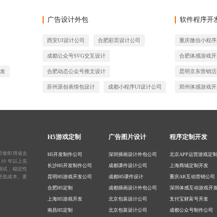
广告设计外包
软件程序开
西安UI设计公司
合肥彩页设计公司
重庆微信小程序
成都公众号SVG交互设计
合肥体感游戏开
开发
合肥动态公众号推文设计
昆明京东营销活
苏州原创表情包设计
成都小程序UI设计公司
郑州体感游戏开
H5游戏定制
广告图片设计
程序定制开发
即拿即用省去
H5开发制作公司
深圳插画设计外包公司
北京APP运营游戏定
0 年以上实
长沙H5开发制作公司
成都课件设计公司
上海商城定制开发
测试，稳定性
更低成本、更
昆明H5游戏开发公司
成都H5课件设计
重庆AR互动营销公司
合肥H5定制
成都插画设计外包公司
深圳体感互动游戏开
上海H5游戏开发
北京包装设计公司
支付宝财富号开发
南昌H5定制
北京包装设计公司
成都公众号制作公司