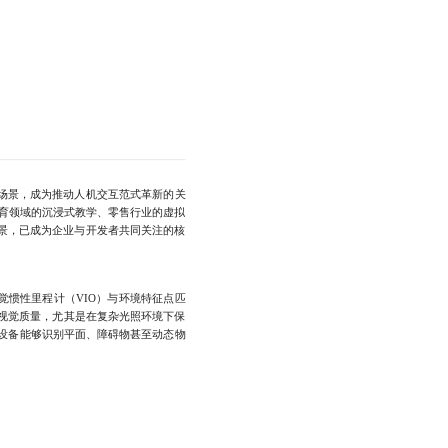
场景，成为推动人机交互范式革新的关
育领域的沉浸式教学、零售行业的虚拟
景，已成为企业与开发者共同关注的核
惯性里程计（VIO）与环境特征点匹
与视觉质量，尤其是在复杂光照环境下保
设备能够识别平面、障碍物甚至动态物