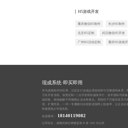
H5游戏开发
重庆微信H5制作
长沙H5制作
北京H5定制
武汉微信H5开发
广州H5活动定制
重庆H5游戏
现成系统·即买即用
作为成熟软件供应商，沉淀全行业成品系统矩阵与完整源码体系，
冗长开发流程。按需定制+二次开发双轨服务并行，技术团队均具备 1
战经验，精准破解不同规模企业业务痛点。系统经千万级并发压力
强、扩展性高，一对一专属顾问全程跟进保障上线效率，让企业以
快速度抢占市场先机。
18140119082
欢迎垂询：
公司住址：成都武侯红牌楼蓝海 B 座 1201 办公区